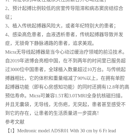
2、预计起搏比例较低的房室传导阻滞和病态窦房结综合
征；
3、植入传统起搏器风险大，或者年纪特别大的患者；
4、感染高危患者，血液透析患者，传统起搏器导致并发
症，无锁骨下静脉通路的患者，追求美观。
Micra无导线起搏器是当今心动过缓治疗领域的前沿技术。
自2019年进博会亮相中国，在不到两年的时间里已服务超
过3000位中国患者，全球植入数量超过10万台。与传统起
搏器相比，它的体积和重量缩减了90%以上，在拥有单腔
起搏器功能（即有心房感知功能）的同时还拥有12.8年的高
预估寿命。Micra可兼容1.5T和3.0TMRI全身抗核磁扫描，
并且无囊袋，无导线，无伤疤，无突起，患者甚至感受不
到它的存在，让患者的生活质量进一步提高！
参考文献
【1】Medtronic model ADSR01 With 30 cm by 6 Fr lead