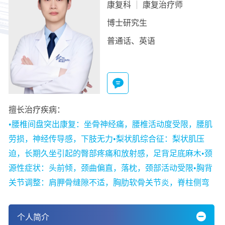
康复科
康复治疗师
博士研究生
普通话、英语
擅长治疗疾病：
•腰椎间盘突出康复：坐骨神经痛，腰椎活动度受限，腰肌
劳损，神经传导感，下肢无力•梨状肌综合征：梨状肌压
迫，长期久坐引起的臀部疼痛和放射感，足背足底麻木•颈
源性症状：头前倾，颈曲偏直，落枕，颈部活动受限•胸背
关节调整：肩胛骨缝隙不适，胸肋软骨关节炎，脊柱侧弯
个人简介