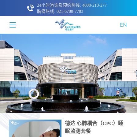
24小时咨询及预约热线: 4008-210-277
胸痛热线: 021-6700-7783
德达 心肺耦合（CPC）睡
眠监测套餐