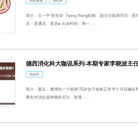
怕胃镜
消化健康