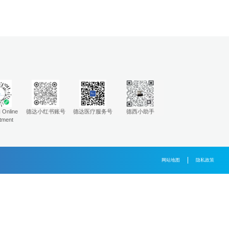
 医生Dr. Yiping Wang职称：副主任医师学历
、英语● 出诊时间：周一……
化科大咖说系列-本期专家李晓波主任
，微博的一个热搜“25岁女子体检正常半个月后确诊胃