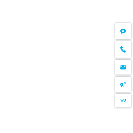
在线预约 O
8号古北SOHO A座3楼
Appoin
alth.com.cn