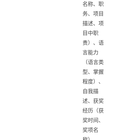
名称、职
务、项目
描述、项
目中职
责）、语
言能力
（语言类
型、掌握
程度）、
自我描
述、获奖
经历（获
奖时间、
奖项名
称）