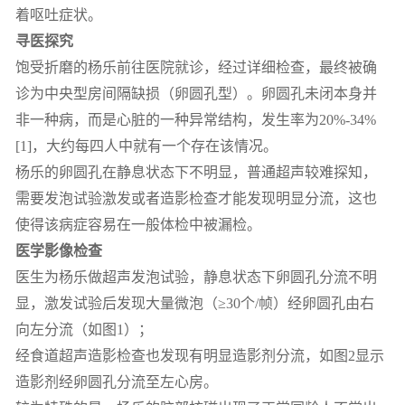
着呕吐症状。
寻医探究
饱受折磨的杨乐前往医院就诊，经过详细检查，最终被确
诊为中央型房间隔缺损（卵圆孔型）。卵圆孔未闭本身并
非一种病，而是心脏的一种异常结构，发生率为20%-34%
[1]，大约每四人中就有一个存在该情况。
杨乐的卵圆孔在静息状态下不明显，普通超声较难探知，
需要发泡试验激发或者造影检查才能发现明显分流，这也
使得该病症容易在一般体检中被漏检。
医学影像检查
医生为杨乐做超声发泡试验，静息状态下卵圆孔分流不明
显，激发试验后发现大量微泡（≥30个/帧）经卵圆孔由右
向左分流（如图1）；
经食道超声造影检查也发现有明显造影剂分流，如图2显示
造影剂经卵圆孔分流至左心房。