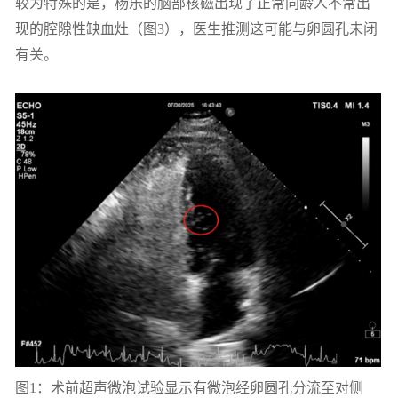
较为特殊的是，杨乐的脑部核磁出现了正常同龄人不常出
现的腔隙性缺血灶（图3），医生推测这可能与卵圆孔未闭
有关。
图1：术前超声微泡试验显示有微泡经卵圆孔分流至对侧