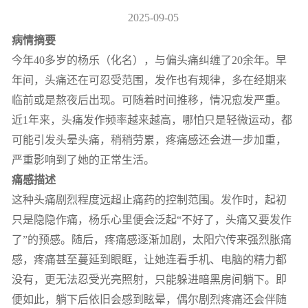
2025-09-05
病情摘要
今年40多岁的杨乐（化名），与偏头痛纠缠了20余年。早
年间，头痛还在可忍受范围，发作也有规律，多在经期来
临前或是熬夜后出现。可随着时间推移，情况愈发严重。
近1年来，头痛发作频率越来越高，哪怕只是轻微运动，都
可能引发头晕头痛，稍稍劳累，疼痛感还会进一步加重，
严重影响到了她的正常生活。
痛感描述
这种头痛剧烈程度远超止痛药的控制范围。发作时，起初
只是隐隐作痛，杨乐心里便会泛起“不好了，头痛又要发作
了”的预感。随后，疼痛感逐渐加剧，太阳穴传来强烈胀痛
感，疼痛甚至蔓延到眼眶，让她连看手机、电脑的精力都
没有，更无法忍受光亮照射，只能躲进暗黑房间躺下。即
便如此，躺下后依旧会感到眩晕，偶尔剧烈疼痛还会伴随