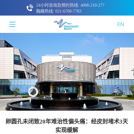
24小时咨询及预约热线: 4008-210-277
胸痛热线: 021-6700-7783
卵圆孔未闭致20年难治性偏头痛：经皮封堵术3天
实现缓解