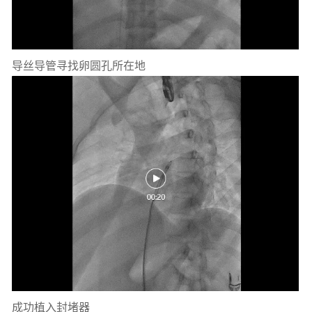
导丝导管寻找卵圆孔所在地
成功植入封堵器