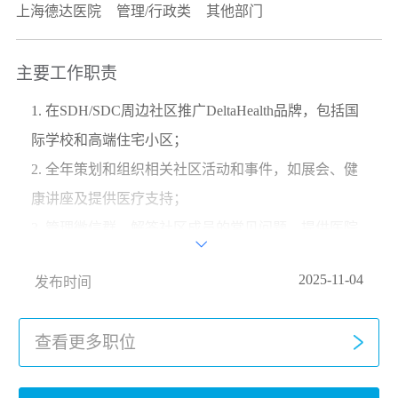
上海德达医院
管理/行政类
其他部门
主要工作职责
1. 在SDH/SDC周边社区推广DeltaHealth品牌，包括国
际学校和高端住宅小区；
2. 全年策划和组织相关社区活动和事件，如展会、健
康讲座及提供医疗支持；
3. 管理微信群，解答社区成员的常见问题，提供医院

门诊时间表，发布信息及通知，并协助预约安排；
2025-11-04
发布时间
4. 设计、优化及分析调查数据；
5. 负责所有内部和外部的市场相关活动
查看更多职位
学历背景与专业经历
1. 市场营销、传播、公共关系或相关领域的学士学