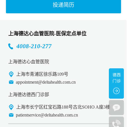
投递简历
位；
2. 至少3年社区营销或类似岗位的经验；
3. 有活动策划和管理经验者优；
上海德达心血管医院-医保定点单位
4. 熟悉微信和其他社交媒体平台；
4008-210-277
5. 具有较强的中英文口头和书面沟通能力，有外籍社
群环境；
上海德达心血管医院
6. 具有出色的组织能力，能够同时管理多个任务和项
目；
上海市青浦区徐乐路109号
appointment@deltahealth.com.cn
7. 能够分析调查数据和市场趋势，以制定营销策略；
8. 具有成功策划和执行社区活动的能力。具有较强的
上海德达德西门诊部
客户服务导向，能够有效与社区成员互动。
上海市长宁区红宝石路188号古北SOHO A座3楼
patientservice@deltahealth.com.cn