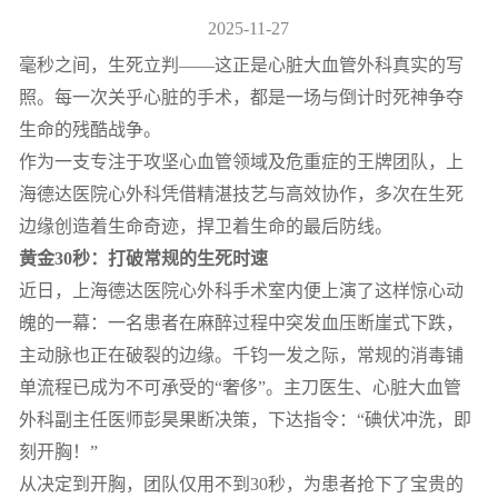
2025-11-27
毫秒之间，生死立判——这正是心脏大血管外科真实的写
照。每一次关乎心脏的手术，都是一场与倒计时死神争夺
生命的残酷战争。
作为一支专注于攻坚心血管领域及危重症的王牌团队，上
海德达医院心外科凭借精湛技艺与高效协作，多次在生死
边缘创造着生命奇迹，捍卫着生命的最后防线。
黄金30秒：打破常规的生死时速
近日，上海德达医院心外科手术室内便上演了这样惊心动
魄的一幕：一名患者在麻醉过程中突发血压断崖式下跌，
主动脉也正在破裂的边缘。千钧一发之际，常规的消毒铺
单流程已成为不可承受的“奢侈”。主刀医生、心脏大血管
外科副主任医师彭昊果断决策，下达指令：“碘伏冲洗，即
刻开胸！”
从决定到开胸，团队仅用不到30秒，为患者抢下了宝贵的