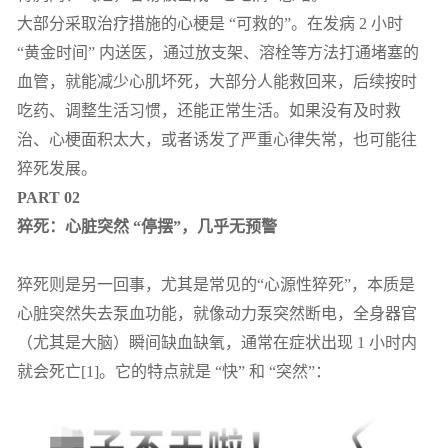
大部分采取治疗措施的心梗是 “可救的”。在发病 2 小时
“黄金时间” 内送医，通过放支架、溶栓等方法打通堵塞的
血管，就能减少心肌坏死，大部分人能救回来，后续按时
吃药、调整生活习惯，还能正常生活。如果没有及时救
治、心梗面积太大，或者诱发了严重心律失常，也可能往
猝死发展。
PART 02
猝死：心脏突然 “停摆”，几乎无预警
猝死则是另一回事，尤其是常见的“心源性猝死”，本质是
心脏突然失去泵血功能，就像动力泵突然断电，全身器官
（尤其是大脑）瞬间缺血缺氧，通常在症状出现 1 小时内
就会死亡[1]。它的特点就是 “快” 和 “突然”：