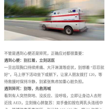
不管是遇到心梗还是猝死，正确应对都很重要：
遇到心梗：别扛着，立刻送医
一旦出现胸口持续疼痛、大汗淋漓等症状，别想着 “忍忍就
好”，马上停下活动坐下或躺下，让家人朋友拨打 120，等
待救援时保持冷静，别紧张焦虑加重心脏负担。
遇到猝死：别等，先救再喊
看到有人突然倒地、没反应、没呼吸，立即让身边人去附
近找 AED，立刻做心肺复苏：双手叠扣按在两乳头连线中