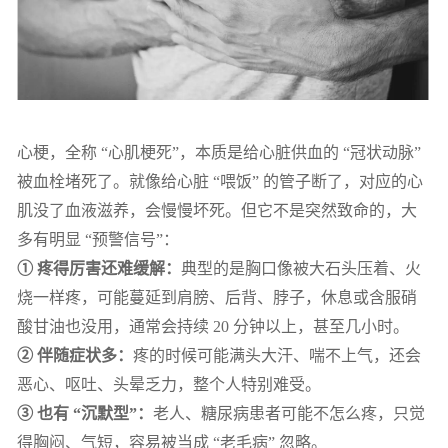
心梗，全称 “心肌梗死”，本质是给心脏供血的 “冠状动脉”
被血栓堵死了。就像给心脏 “喂饭” 的管子断了，对应的心
肌没了血液滋养，会慢慢坏死。但它不是突然致命的，大
多有明显 “预警信号”：
① 疼得厉害还难缓解：
典型的是胸口像被大石头压着、火
烧一样疼，可能蔓延到肩膀、后背、脖子，休息或含服硝
酸甘油也没用，通常会持续 20 分钟以上，甚至几小时。
② 伴随症状多：
疼的时候可能满头大汗、喘不上气，还会
恶心、呕吐、头晕乏力，整个人特别难受。
③ 也有 “沉默型”：
老人、糖尿病患者可能不怎么疼，只觉
得胸闷、气短，容易被当成 “老毛病” 忽略。