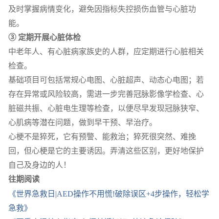
及时掌握病情变化，避免因指标失控损伤血管与心脏功
能。
③ 定期开展心脏体检
中老年人、有心脏病家族史的人群，应定期进行心脏相关
检查。
基础项目可包括常规心电图、心脏超声、动态心电图；若
存在异常或风险较高，需进一步完善冠脉影像学检查、心
脏磁共振、心脏电生理等检查，以便尽早发现冠脉狭窄、
心肌病等潜在问题，做到早干预、早治疗。
心梗不是猝死，它有预警、能救治；猝死很突然、难挽
回，但心梗是它的主要诱因。弄清这些区别，更好地保护
自己及身边的人！
往期阅读
《世界急救日|AED操作不用慌!破除误区+4步操作，轻松学
急救》