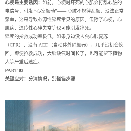
心梗是主要诱因：
如前，心梗时坏死的心肌会打乱心脏的
电信号，引发 “心室颤动”—— 心脏不规律乱颤，没法正常
泵血，这是导致心源性猝死常见的原因。但除了心梗，心
肌病、遗传性心律失常等也可能引发猝死。
猝死的抢救成功率极低，如果身边没人会心肺复苏
（CPR）、没有 AED（自动体外除颤器），几乎没机会挽
回。即便抢救成功，大脑缺氧时间长了，也可能留下植物
人等严重后遗症。
PART 03
关键应对：分清情况，别慌错步骤