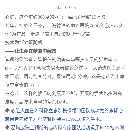
2025-09-05
心脏，这个重约300克的器官，每天跳动约10万次。
九年，3285个日夜，上海德达心血管医院以“心绽放 • 心久
远”为信念，走过了属于自己的九年“心”路。
技术为“心”筑防线
——让生命在精准中绽放
凌晨的急诊室，监护仪的滴答声与医护人员的脚步声交
织。急性A型主动脉夹层患者被紧急送医，从踏进医院到手
术开始，用时约90分钟，最快用时5分钟，这是德达为生命
争夺宝贵的时间。
在德达，这样的紧急时刻屡见不鲜，开展的手术也多为高
难度、高技术含量的复杂病例。
◆
心脏大血管外科孙立忠院长带领的团队成功为终末期心
衰患者完成了左心室辅助装置(LVAD)植入手术。
◆
葛均波院士领衔的心内科专家团队成功运用RDN技术创