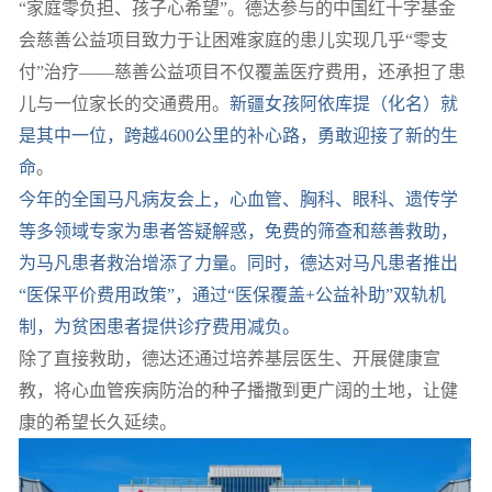
“家庭零负担、孩子心希望”。德达参与的中国红十字基金
会慈善公益项目致力于让困难家庭的患儿实现几乎“零支
付”治疗——慈善公益项目不仅覆盖医疗费用，还承担了患
儿与一位家长的交通费用。
新疆女孩阿依库提（化名）就
是其中一位，跨越4600公里的补心路，勇敢迎接了新的生
命
。
今年的全国马凡病友会上，心血管、胸科、眼科、遗传学
等多领域专家为患者答疑解惑，免费的筛查和慈善救助，
为马凡患者救治增添了力量。同时，德达对马凡患者推出
“医保平价费用政策”，通过“医保覆盖+公益补助”双轨机
制
，为贫困患者提供诊疗费用减负。
除了直接救助，德达还通过培养基层医生、开展健康宣
教，将心血管疾病防治的种子播撒到更广阔的土地，让健
康的希望长久延续。